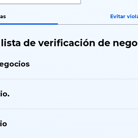
ías
Evitar vio
 lista de verificación de neg
negocios
io.
io