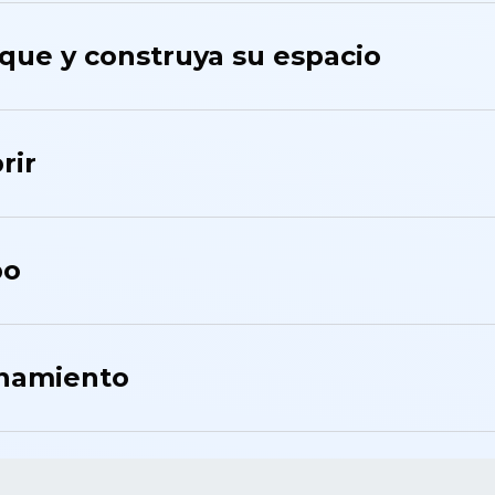
ique y construya su espacio
rir
po
onamiento