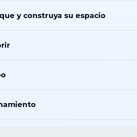
ique y construya su espacio
rir
po
onamiento