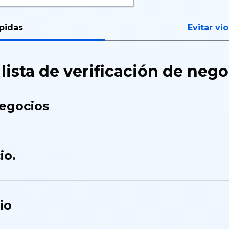
ápidas
Evitar vi
 lista de verificación de neg
negocios
io.
io