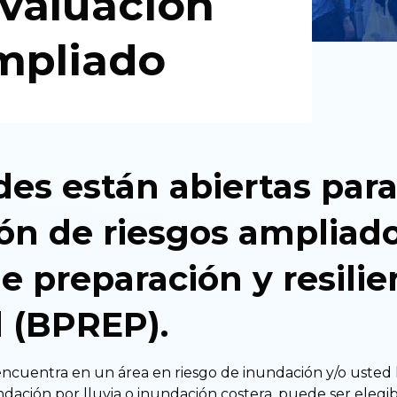
evaluación
mpliado
des están abiertas para
ón de riesgos ampliado
 preparación y resilie
l (BPREP).
 encuentra en un área en riesgo de inundación y/o usted
dación por lluvia o inundación costera, puede ser elegi