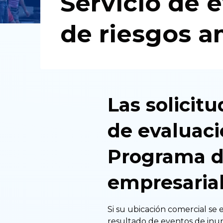
Servicio de 
de riesgos a
Las solicitu
de evaluaci
Programa de
empresaria
Si su ubicación comercial se
resultado de eventos de inun