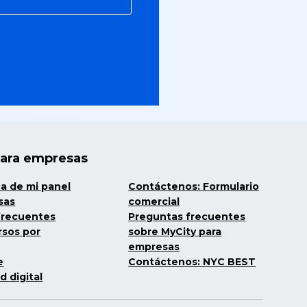
para empresas
ca de mi panel
Contáctenos: Formulario
sas
comercial
frecuentes
Preguntas frecuentes
rsos por
sobre MyCity para
empresas
e
Contáctenos: NYC BEST
d digital