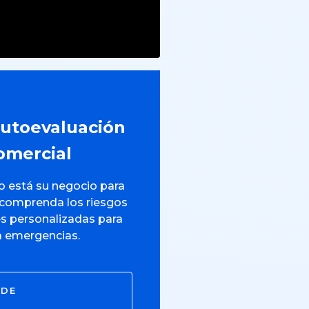
utoevaluación
omercial
 está su negocio para
, comprenda los riesgos
 personalizadas para
a emergencias.
 DE