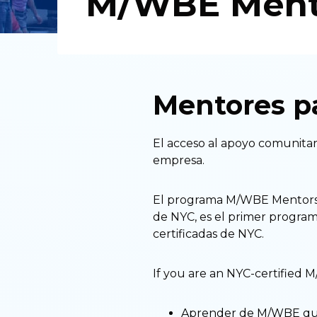
M/WBE Ment
Mentores 
El acceso al apoyo comunitario
empresa.
El programa M/WBE Mentors,
de NYC, es el primer progra
certificadas de NYC.
If you are an NYC-certified
Aprender de M/WBE que h