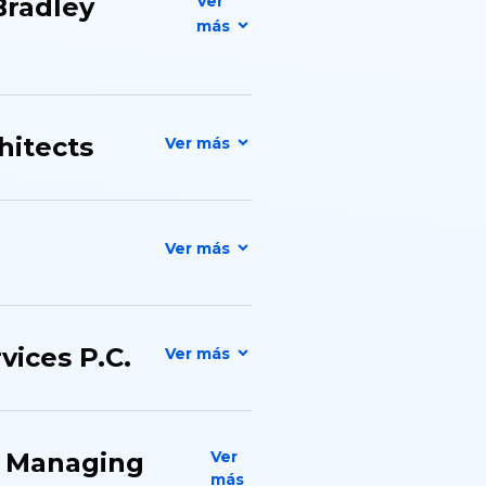
Bradley
hitects
rvices P.C.
​; Managing