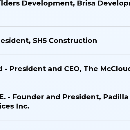
ilders Development, Brisa Develop
esident​, SH5 Construction​
d - President and CEO, The McClou
E. - Founder and President​, Padilla
ces Inc.​