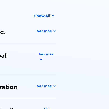
Show All
c.
bal
ration